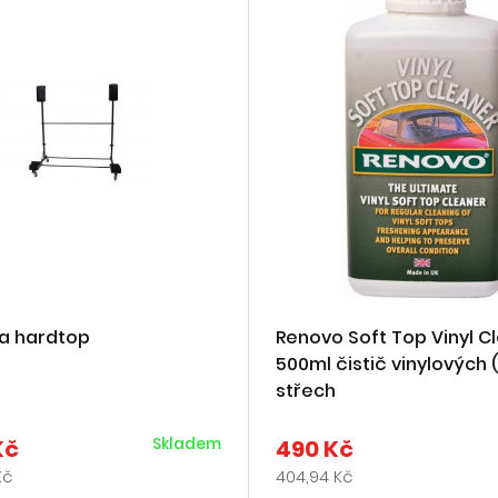
na hardtop
Renovo Soft Top Vinyl C
500ml čistič vinylových 
střech
Skladem
Kč
490 Kč
Kč
404,94 Kč