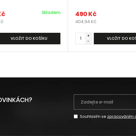
Skladem
Kč
490 Kč
Kč
404,94 Kč
+
VLOŽIT DO KOŠÍKU
VLOŽIT DO KO
-
NOVINKÁCH?
Souhlasím se
zpracováním 