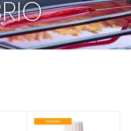
RIO
novinka