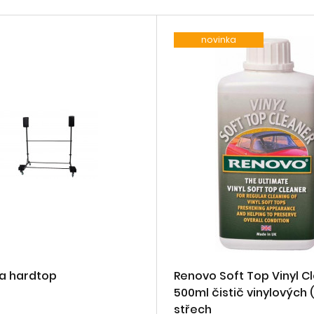
novinka
na hardtop
Renovo Soft Top Vinyl C
500ml čistič vinylových 
střech