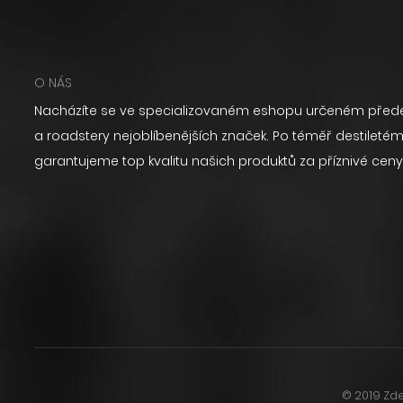
O NÁS
Nacházíte se ve specializovaném eshopu určeném přede
a roadstery nejoblíbenějších značek. Po téměř destilet
garantujeme top kvalitu našich produktů za příznivé ceny
© 2019 Zde