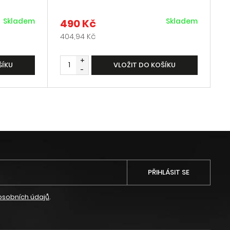
Skladem
Skladem
490 Kč
404,94 Kč
+
ŠÍKU
VLOŽIT DO KOŠÍKU
-
PŘIHLÁSIT SE
osobních údajů
.