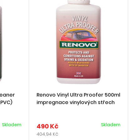
leaner
Renovo Vinyl Ultra Proofer 500ml
(PVC)
impregnace vinylových střech
Skladem
Skladem
490 Kč
404,94 Kč