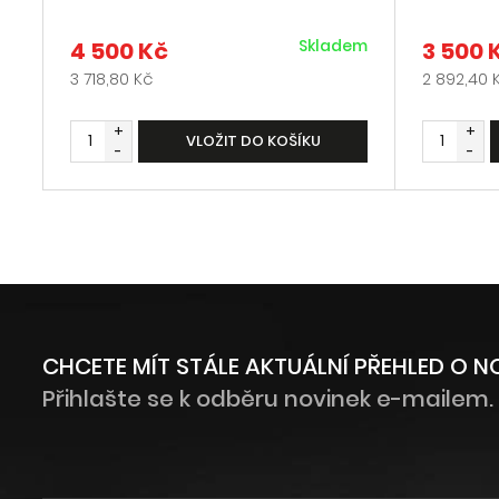
Skladem
4 500 Kč
3 500 
3 718,80 Kč
2 892,40 
+
+
VLOŽIT DO KOŠÍKU
-
-
CHCETE MÍT STÁLE AKTUÁLNÍ PŘEHLED O 
Přihlašte se k odběru novinek e-mailem.