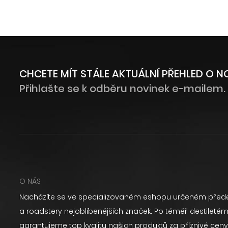
CHCETE MÍT STÁLE AKTUÁLNÍ PŘEHLED O 
Přihlašte se k odběru novinek e-mailem.
O NÁS
Nacházíte se ve specializovaném eshopu určeném přede
a roadstery nejoblíbenějších značek. Po téměř destilet
garantujeme top kvalitu našich produktů za příznivé ceny