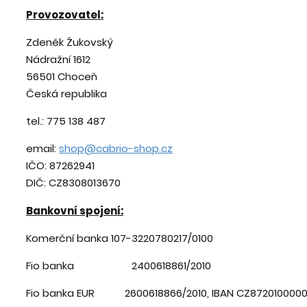
Provozovatel:
Zdeněk Žukovský
Nádražní 1612
56501 Choceň
Česká republika
tel.: 775 138 487
email:
shop@cabrio-shop.cz
IČO: 87262941
DIČ: CZ8308013670
Bankovní spojení:
Komerční banka 107-3220780217/0100
Fio banka 2400618861/2010
Fio banka EUR 2600618866/2010, IBAN CZ872010000