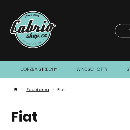
ÚDRŽBA STŘECHY
WINDSCHOTTY
S
Zadní okna
Fiat
>
>
Fiat