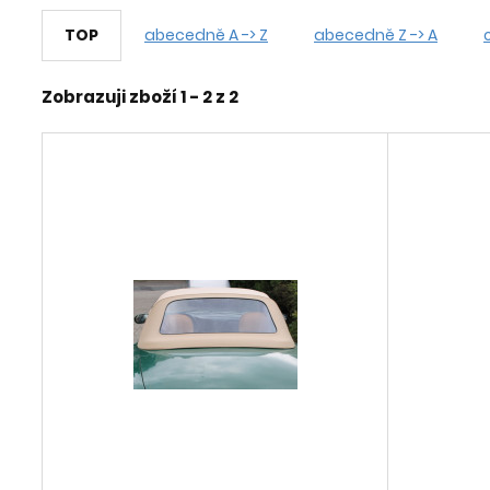
TOP
abecedně A -> Z
abecedně Z -> A
Zobrazuji zboží 1 -
2
z
2