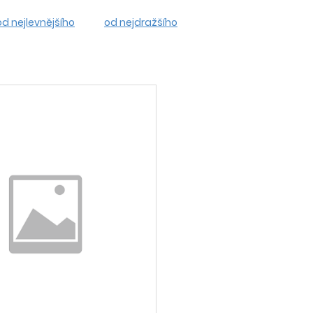
od nejlevnějšího
od nejdražšího