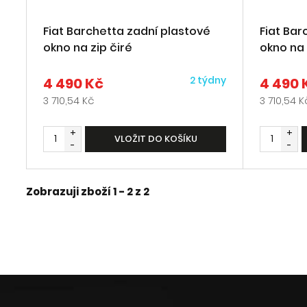
Fiat Barchetta zadní plastové
Fiat Bar
okno na zip čiré
okno na 
2 týdny
4 490 Kč
4 490 
3 710,54 Kč
3 710,54 K
+
+
VLOŽIT DO KOŠÍKU
-
-
Zobrazuji zboží 1 -
2
z
2