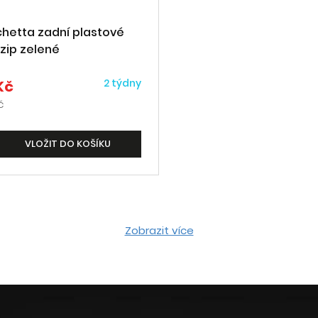
chetta zadní plastové
zip zelené
2 týdny
Kč
č
VLOŽIT DO KOŠÍKU
Zobrazit více