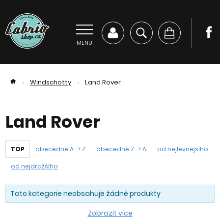
MENU
Windschotty
Land Rover
>
>
Land Rover
TOP
abecedně A -> Z
abecedně Z -> A
od nejlevnějšího
od nejdražšího
Tato kategorie neobsahuje žádné produkty
Zobrazit více