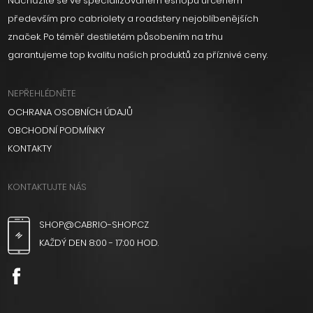
Nacházíte se ve specializovaném eshopu určeném
především pro cabriolety a roadstery nejoblíbenějších
značek. Po téměř destiletém působením na trhu
garantujeme top kvalitu našich produktů za příznivé ceny.
NEPŘEHLÉDNĚTE
OCHRANA OSOBNÍCH ÚDAJŮ
OBCHODNÍ PODMÍNKY
KONTAKTY
KONTAKTUJTE NÁS
SHOP@CABRIO-SHOP.CZ
KAŽDÝ DEN 8:00 - 17:00 HOD.