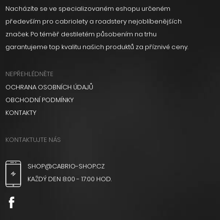
Nacházíte se ve specializovaném eshopu určeném
především pro cabriolety a roadstery nejoblíbenějších
značek. Po téměř destiletém působením na trhu
garantujeme top kvalitu našich produktů za příznivé ceny.
NEPŘEHLÉDNĚTE
OCHRANA OSOBNÍCH ÚDAJŮ
OBCHODNÍ PODMÍNKY
KONTAKTY
KONTAKTUJTE NÁS
SHOP@CABRIO-SHOP.CZ
KAŽDÝ DEN 8:00 - 17:00 HOD.