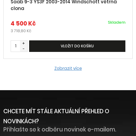
Saab 9-3 YS3F 2003-2014 Windschott větrná
clona
4 500 Kč
Skladem
3 718,80 Kč
+
VLOŽIT DO KOŠÍKU
-
Zobrazit více
CHCETE MÍT STÁLE AKTUÁLNÍ PŘEHLED O
NOVINKÁCH?
Přihlašte se k odběru novinek e-mailem.