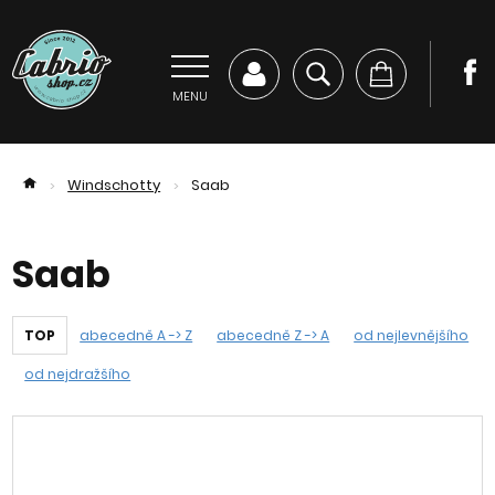
MENU
Windschotty
Saab
>
>
Saab
TOP
abecedně A -> Z
abecedně Z -> A
od nejlevnějšího
od nejdražšího