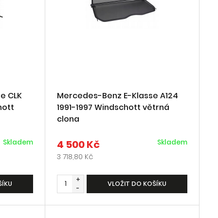
e CLK
Mercedes-Benz E-Klasse A124
hott
1991-1997 Windschott větrná
clona
Skladem
Skladem
4 500 Kč
3 718,80 Kč
+
ŠÍKU
VLOŽIT DO KOŠÍKU
-