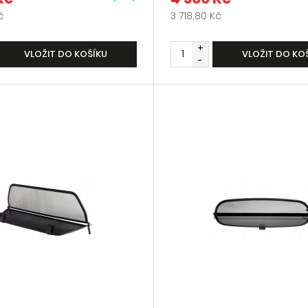
č
3 718,80 Kč
+
VLOŽIT DO KOŠÍKU
VLOŽIT DO KO
-