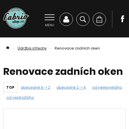
MENU
Údržba střechy
Renovace zadních oken
>
>
Renovace zadních oken
TOP
abecedně A -> Z
abecedně Z -> A
od nejlevnějšího
od nejdražšího