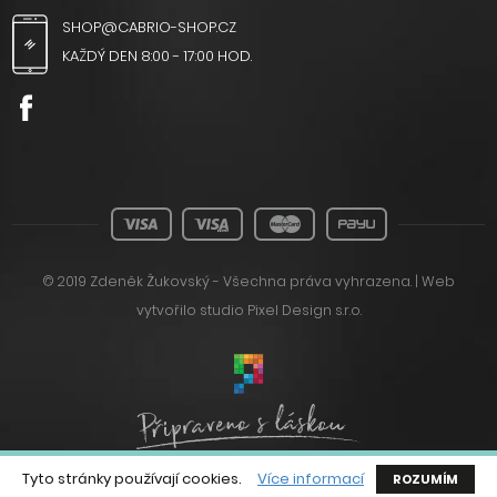
SHOP@CABRIO-SHOP.CZ
KAŽDÝ DEN 8:00 - 17:00 HOD.
© 2019 Zdeněk Žukovský - Všechna práva vyhrazena. | Web
vytvořilo
studio Pixel Design s.r.o.
Tyto stránky používají cookies.
Více informací
ROZUMÍM