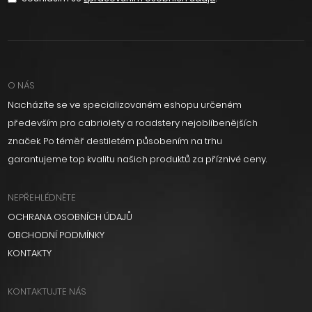
O NÁS
Nacházíte se ve specializovaném eshopu určeném
především pro cabriolety a roadstery nejoblíbenějších
značek. Po téměř destiletém působením na trhu
garantujeme top kvalitu našich produktů za příznivé ceny.
NEPŘEHLÉDNĚTE
OCHRANA OSOBNÍCH ÚDAJŮ
OBCHODNÍ PODMÍNKY
KONTAKTY
KONTAKTUJTE NÁS