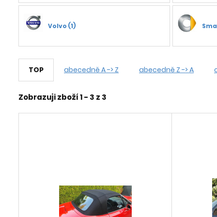
Volvo (1)
Smar
TOP
abecedně A -> Z
abecedně Z -> A
Zobrazuji zboží 1 -
3
z
3