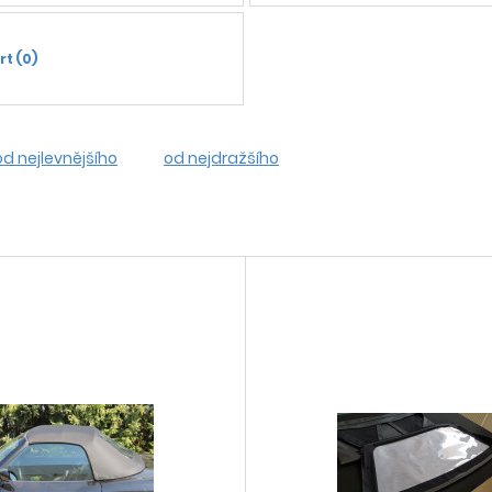
t (0)
od nejlevnějšího
od nejdražšího