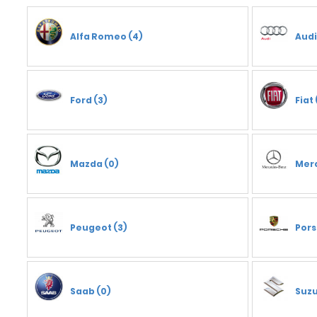
Alfa Romeo (4)
Audi
Ford (3)
Fiat 
Mazda (0)
Mer
Peugeot (3)
Pors
Saab (0)
Suzu