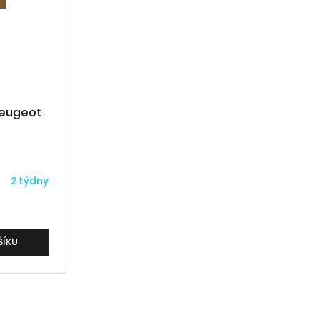
Peugeot
2 týdny
ŠÍKU