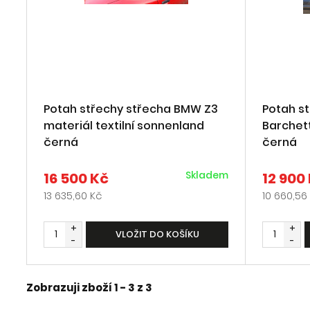
Potah střechy střecha BMW Z3
Potah st
materiál textilní sonnenland
Barchett
černá
černá
Skladem
16 500 Kč
12 900
13 635,60 Kč
10 660,56
+
+
VLOŽIT DO KOŠÍKU
-
-
Zobrazuji zboží 1 -
3
z
3