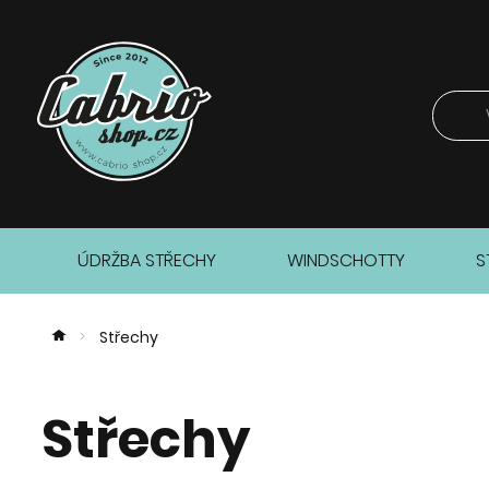
ÚDRŽBA STŘECHY
WINDSCHOTTY
S
Střechy
>
Střechy