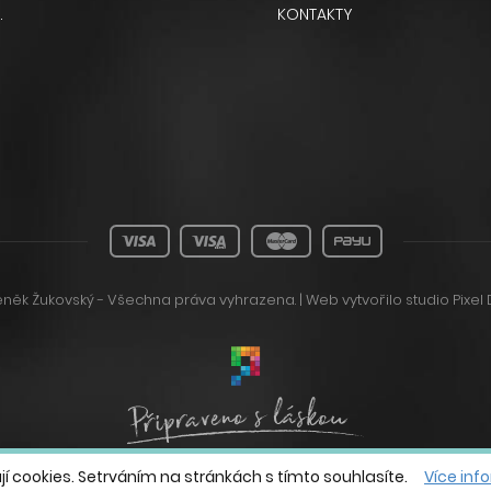
.
KONTAKTY
něk Žukovský - Všechna práva vyhrazena. | Web vytvořilo
studio Pixel 
jí cookies. Setrváním na stránkách s tímto souhlasíte.
Více inf