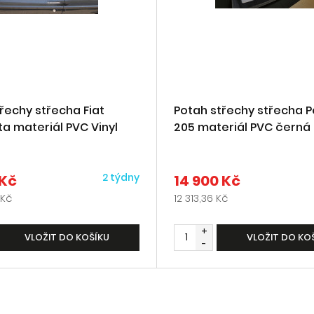
řechy střecha Fiat
Potah střechy střecha 
a materiál PVC Vinyl
205 materiál PVC černá
2 týdny
 Kč
14 900 Kč
 Kč
12 313,36 Kč
+
VLOŽIT DO KOŠÍKU
VLOŽIT DO KO
-