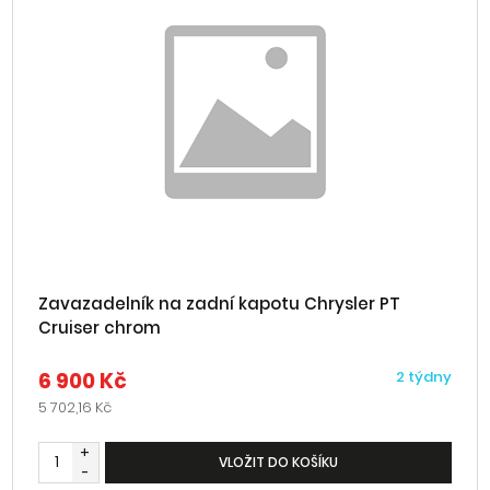
Zavazadelník na zadní kapotu Chrysler PT
Cruiser chrom
6 900 Kč
2 týdny
5 702,16 Kč
+
VLOŽIT DO KOŠÍKU
-