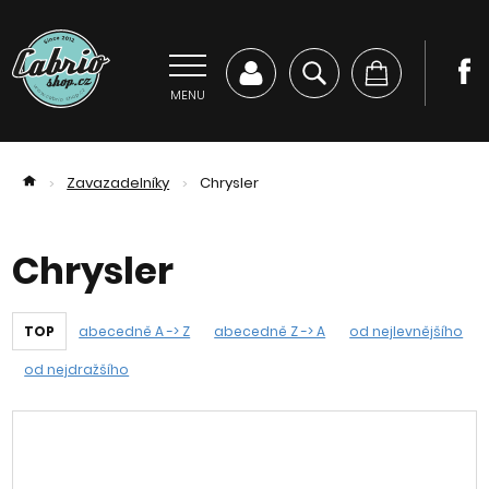
MENU
Zavazadelníky
Chrysler
>
>
Chrysler
TOP
abecedně A -> Z
abecedně Z -> A
od nejlevnějšího
od nejdražšího