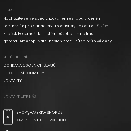
O NÁS
Nacházíte se ve specializovaném eshopu určeném
především pro cabriolety a roadstery nejoblíbenějších
značek. Po téměř destiletém působením na trhu
garantujeme top kvalitu našich produktů za příznivé ceny.
NEPŘEHLÉDNĚTE
OCHRANA OSOBNÍCH ÚDAJŮ
OBCHODNÍ PODMÍNKY
KONTAKTY
KONTAKTUJTE NÁS
SHOP@CABRIO-SHOP.CZ
KAŽDÝ DEN 8:00 - 17:00 HOD.