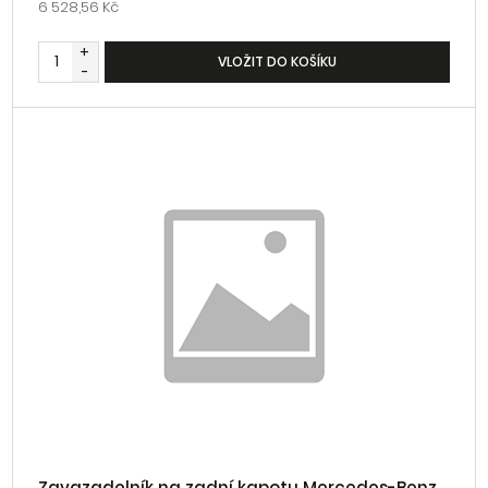
6 528,56 Kč
+
VLOŽIT DO KOŠÍKU
-
Zavazadelník na zadní kapotu Mercedes-Benz