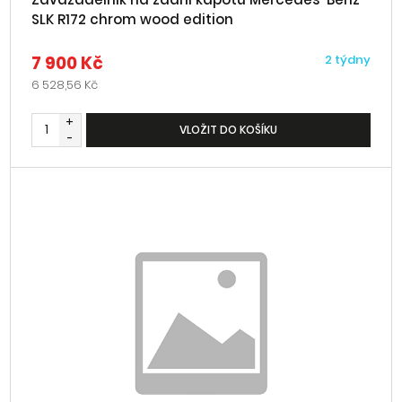
SLK R172 chrom wood edition
7 900 Kč
2 týdny
6 528,56 Kč
+
VLOŽIT DO KOŠÍKU
-