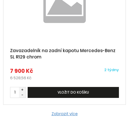
Zavazadelník na zadní kapotu Mercedes-Benz
SL R129 chrom
7 900 Kč
2 týdny
6 528,56 Kč
+
VLOŽIT DO KOŠÍKU
-
Zobrazit více