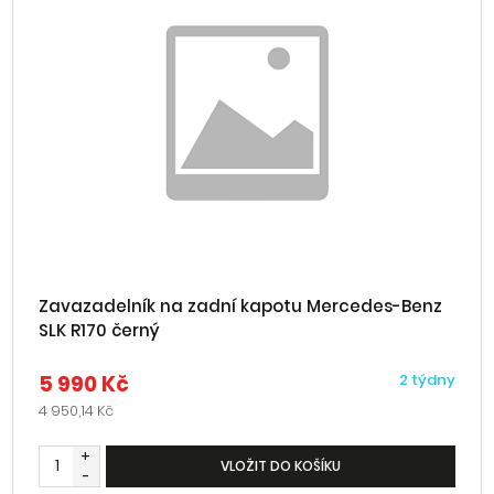
Zavazadelník na zadní kapotu Mercedes-Benz
SLK R170 černý
5 990 Kč
2 týdny
4 950,14 Kč
+
VLOŽIT DO KOŠÍKU
-