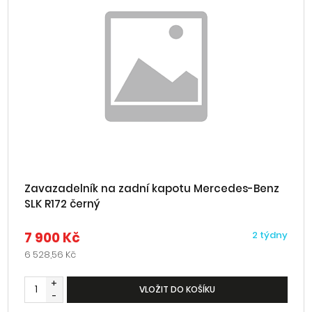
Zavazadelník na zadní kapotu Mercedes-Benz
SLK R172 černý
7 900 Kč
2 týdny
6 528,56 Kč
+
VLOŽIT DO KOŠÍKU
-