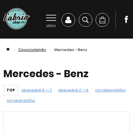
MENU
Zavazadelníky
Mercedes - Benz
>
>
Mercedes - Benz
TOP
abecedně A -> Z
abecedně Z -> A
od nejlevnějšího
od nejdražšího