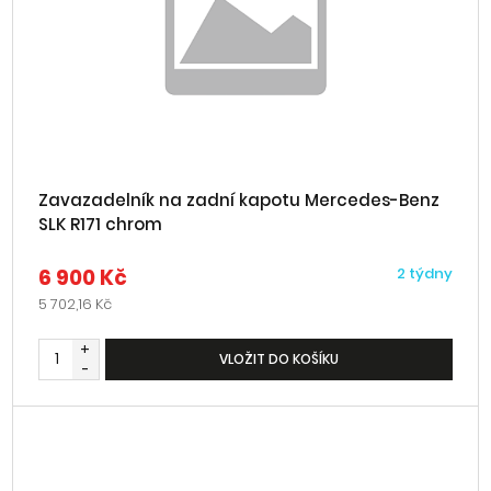
Zavazadelník na zadní kapotu Mercedes-Benz
SLK R171 chrom
6 900 Kč
2 týdny
5 702,16 Kč
+
VLOŽIT DO KOŠÍKU
-