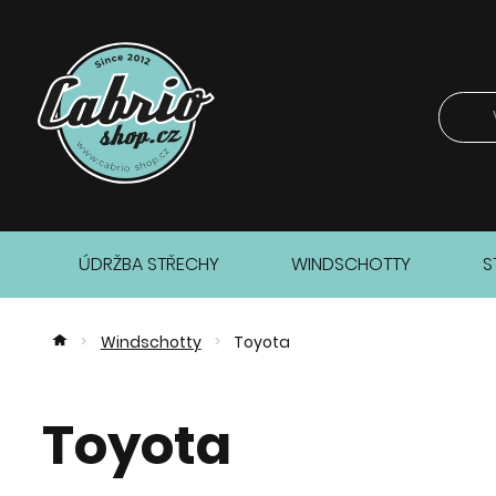
ÚDRŽBA STŘECHY
WINDSCHOTTY
S
Windschotty
Toyota
>
>
Toyota