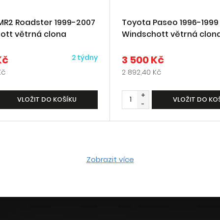
MR2 Roadster 1999-2007
Toyota Paseo 1996-1999
ott větrná clona
Windschott větrná clon
2 týdny
Kč
3 500 Kč
Kč
2 892,40 Kč
+
VLOŽIT DO KOŠÍKU
VLOŽIT DO KO
-
Zobrazit více