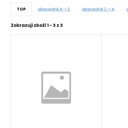
TOP
abecedně A -> Z
abecedně Z -> A
Zobrazuji zboží 1 -
3
z
3