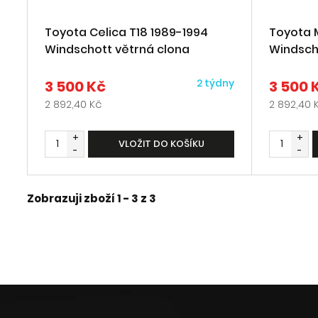
Toyota Celica T18 1989-1994
Toyota 
Windschott větrná clona
Windsch
2 týdny
3 500 Kč
3 500 
2 892,40 Kč
2 892,40 
+
+
VLOŽIT DO KOŠÍKU
-
-
Zobrazuji zboží 1 -
3
z
3