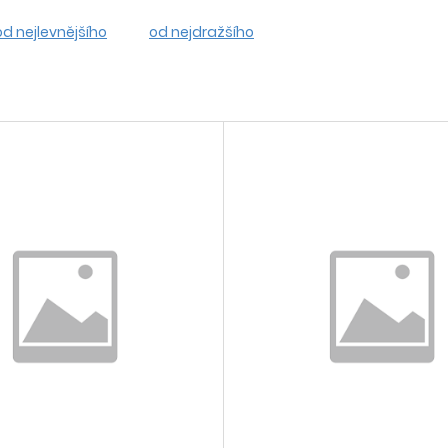
od nejlevnějšího
od nejdražšího