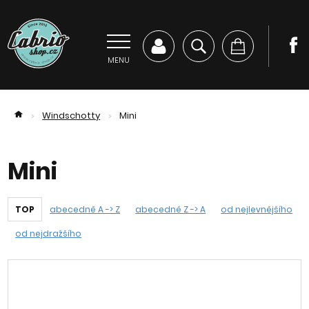
MENU
Windschotty
Mini
>
>
Mini
TOP
abecedně A -> Z
abecedně Z -> A
od nejlevnějšího
od nejdražšího