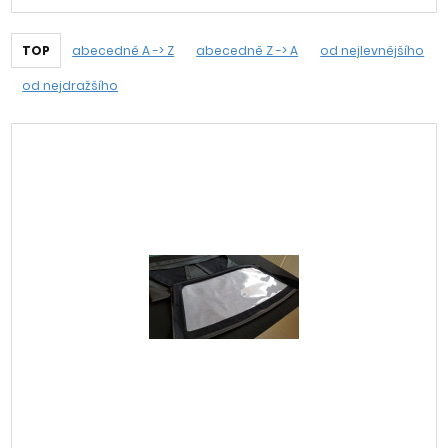
TOP
abecedně A -> Z
abecedně Z -> A
od nejlevnějšího
od nejdražšího