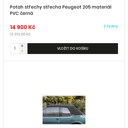
Potah střechy střecha Peugeot 205 materiál
PVC černá
14 900 Kč
2 týdny
12 313,36 Kč
+
VLOŽIT DO KOŠÍKU
-