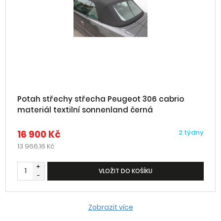
Potah střechy střecha Peugeot 306 cabrio
materiál textilní sonnenland černá
16 900 Kč
2 týdny
13 966,16 Kč
+
VLOŽIT DO KOŠÍKU
-
Zobrazit více