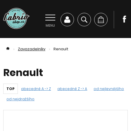
MENU
Zavazadelníky
Renault
>
>
Renault
TOP
abecedně A -> Z
abecedně Z -> A
od nejlevnějšího
od nejdražšího