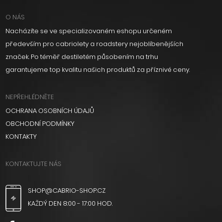
O NÁS
Nacházíte se ve specializovaném eshopu určeném
především pro cabriolety a roadstery nejoblíbenějších
značek. Po téměř destiletém působením na trhu
garantujeme top kvalitu našich produktů za příznivé ceny.
NEPŘEHLÉDNĚTE
OCHRANA OSOBNÍCH ÚDAJŮ
OBCHODNÍ PODMÍNKY
KONTAKTY
KONTAKTUJTE NÁS
SHOP@CABRIO-SHOP.CZ
KAŽDÝ DEN 8:00 - 17:00 HOD.