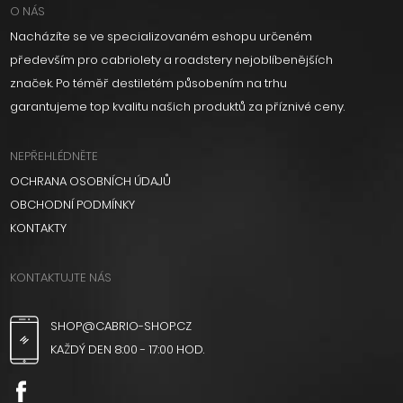
O NÁS
Nacházíte se ve specializovaném eshopu určeném
především pro cabriolety a roadstery nejoblíbenějších
značek. Po téměř destiletém působením na trhu
garantujeme top kvalitu našich produktů za příznivé ceny.
NEPŘEHLÉDNĚTE
OCHRANA OSOBNÍCH ÚDAJŮ
OBCHODNÍ PODMÍNKY
KONTAKTY
KONTAKTUJTE NÁS
SHOP@CABRIO-SHOP.CZ
KAŽDÝ DEN 8:00 - 17:00 HOD.