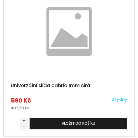
Univerzální slída cabrio 1mm čirá
590 Kč
2 týdny
487,58 Kč
+
VLOŽIT DO KOŠÍKU
-