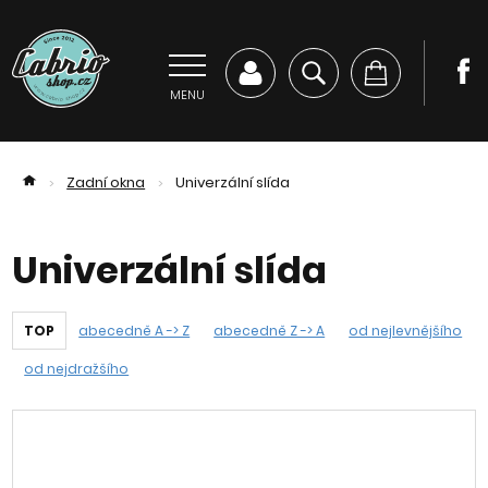
MENU
Zadní okna
Univerzální slída
>
>
Univerzální slída
TOP
abecedně A -> Z
abecedně Z -> A
od nejlevnějšího
od nejdražšího