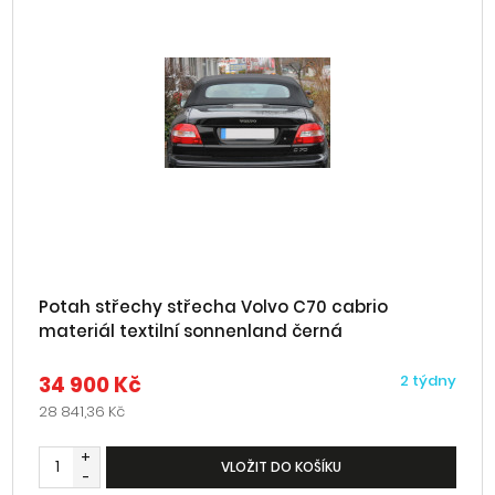
Potah střechy střecha Volvo C70 cabrio
materiál textilní sonnenland černá
34 900 Kč
2 týdny
28 841,36 Kč
+
VLOŽIT DO KOŠÍKU
-