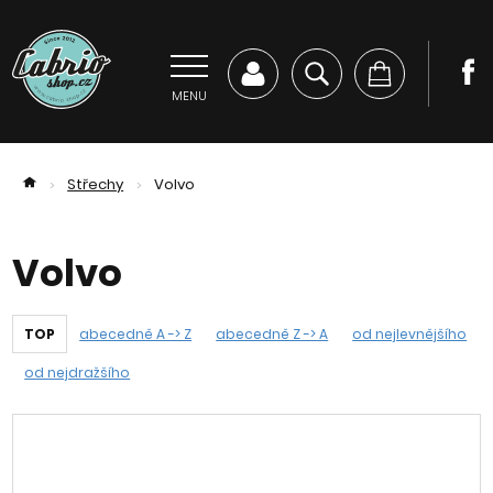
MENU
Střechy
Volvo
>
>
Volvo
TOP
abecedně A -> Z
abecedně Z -> A
od nejlevnějšího
od nejdražšího