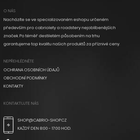
O NÁS
Nacházíte se ve specializovaném eshopu určeném
především pro cabriolety a roadstery nejoblíbenějších
značek. Po téměř destiletém působením na trhu
garantujeme top kvalitu našich produktů za příznivé ceny.
NEPŘEHLÉDNĚTE
OCHRANA OSOBNÍCH ÚDAJŮ
OBCHODNÍ PODMÍNKY
KONTAKTY
KONTAKTUJTE NÁS
SHOP@CABRIO-SHOP.CZ
KAŽDÝ DEN 8:00 - 17:00 HOD.