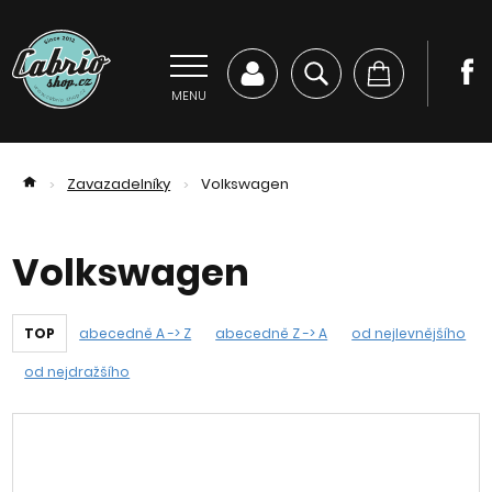
MENU
Zavazadelníky
Volkswagen
>
>
Volkswagen
TOP
abecedně A -> Z
abecedně Z -> A
od nejlevnějšího
od nejdražšího