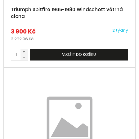
Triumph Spitfire 1965-1980 Windschott větrná
clona
3 900 Kč
2 týdny
3 222,96 Kč
+
VLOŽIT DO KOŠÍKU
-