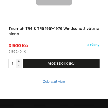
Triumph TR4 & TR6 1961-1976 Windschott větrná
clona
3 500 Kč
2 týdny
2 892,40 Kč
+
VLOŽIT DO KOŠÍKU
-
Zobrazit více