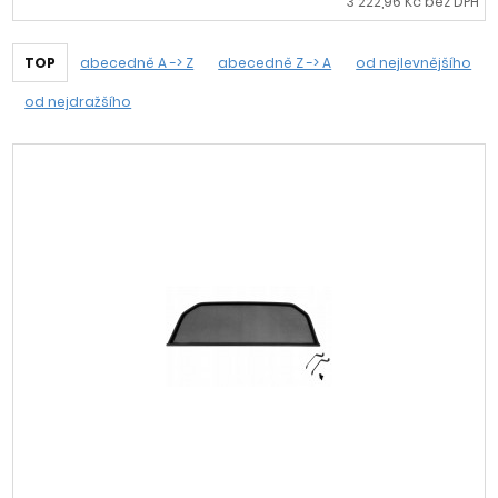
3 222,96 Kč bez DPH
TOP
abecedně A -> Z
abecedně Z -> A
od nejlevnějšího
od nejdražšího