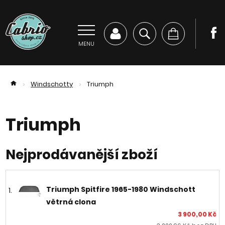
MENU
Windschotty
Triumph
>
>
Triumph
Nejprodávanější zboží
Triumph Spitfire 1965-1980 Windschott
1.
větrná clona
3 900,00 Kč