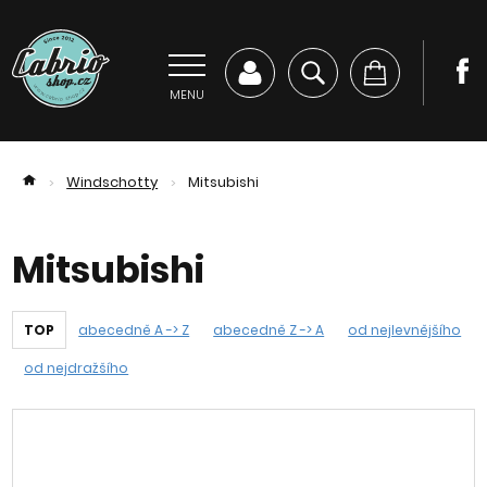
MENU
Windschotty
Mitsubishi
>
>
Mitsubishi
TOP
abecedně A -> Z
abecedně Z -> A
od nejlevnějšího
od nejdražšího