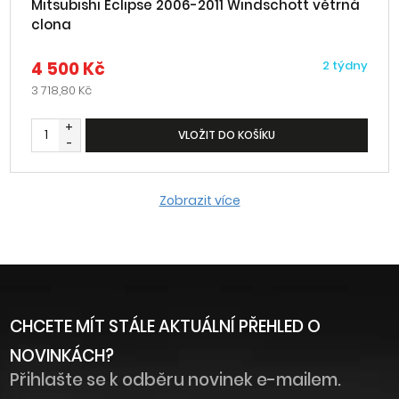
Mitsubishi Eclipse 2006-2011 Windschott větrná
clona
4 500 Kč
2 týdny
3 718,80 Kč
+
VLOŽIT DO KOŠÍKU
-
Zobrazit více
CHCETE MÍT STÁLE AKTUÁLNÍ PŘEHLED O
NOVINKÁCH?
Přihlašte se k odběru novinek e-mailem.