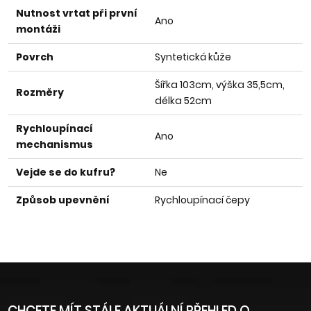
Nutnost vrtat při první
Ano
montáži
Povrch
Syntetická kůže
Šířka 103cm, výška 35,5cm,
Rozměry
délka 52cm
Rychloupínací
Ano
mechanismus
Vejde se do kufru?
Ne
Způsob upevnění
Rychloupínací čepy
CHCETE MÍT STÁLE AKTUÁLNÍ PŘEHLED O