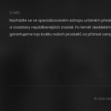
O NÁS
Nacházíte se ve specializovaném eshopu určeném přede
a roadstery nejoblíbenějších značek. Po téměř destilet
garantujeme top kvalitu našich produktů za příznivé ceny
© 2019 Zde