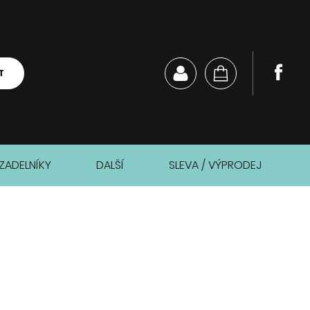
T
ZADELNÍKY
DALŠÍ
SLEVA / VÝPRODEJ