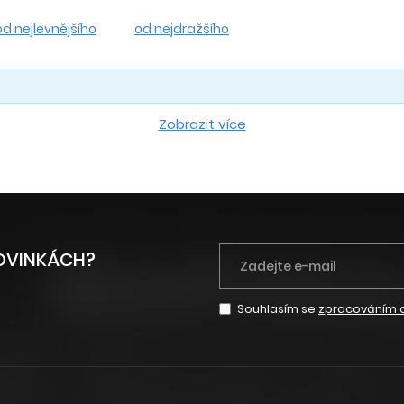
od nejlevnějšího
od nejdražšího
Zobrazit více
NOVINKÁCH?
Souhlasím se
zpracováním 