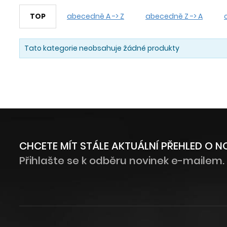
TOP
abecedně A -> Z
abecedně Z -> A
Tato kategorie neobsahuje žádné produkty
CHCETE MÍT STÁLE AKTUÁLNÍ PŘEHLED O 
Přihlašte se k odběru novinek e-mailem.