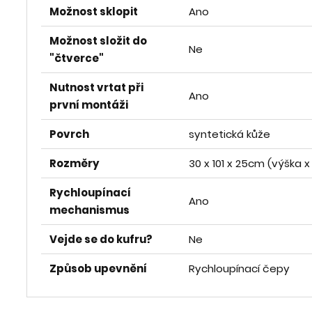
Možnost sklopit
Ano
Možnost složit do
Ne
"čtverce"
Nutnost vrtat při
Ano
první montáži
Povrch
syntetická kůže
Rozměry
30 x 101 x 25cm (výška x 
Rychloupínací
Ano
mechanismus
Vejde se do kufru?
Ne
Způsob upevnění
Rychloupínací čepy