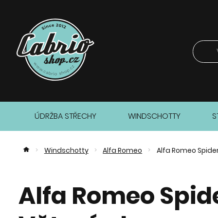
ÚDRŽBA STŘECHY
WINDSCHOTTY
S
Windschotty
Alfa Romeo
Alfa Romeo Spide
>
>
>
Alfa Romeo Spid