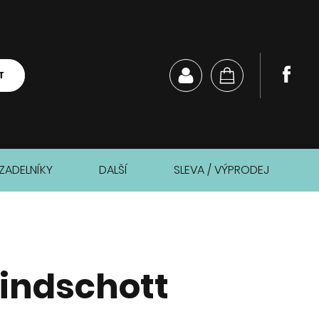
T
ZADELNÍKY
DALŠÍ
SLEVA / VÝPRODEJ
Windschott