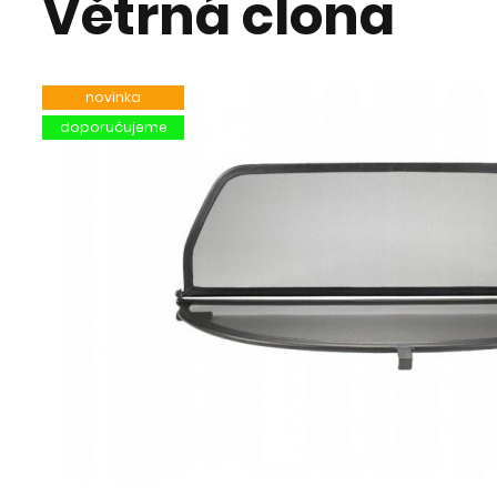
Větrná clona
novinka
doporučujeme